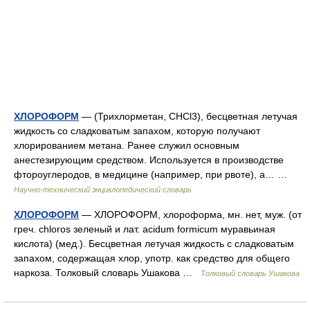
ХЛОРОФОРМ
— (Трихлорметан, СНСl3), бесцветная летучая
жидкость со сладковатым запахом, которую получают
хлорированием метана. Ранее служил основным
анестезирующим средством. Используется в производстве
фтороуглеродов, в медицине (например, при рвоте), а… …
Научно-технический энциклопедический словарь
ХЛОРОФОРМ
— ХЛОРОФОРМ, хлороформа, мн. нет, муж. (от
греч. chloros зеленый и лат. acidum formicum муравьиная
кислота) (мед.). Бесцветная летучая жидкость с сладковатым
запахом, содержащая хлор, употр. как средство для общего
наркоза. Толковый словарь Ушакова …
Толковый словарь Ушакова