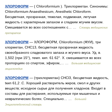
ХЛОРОФОРМ
— ( Сhloroformium ). Трихлорметан. Синонимы:
Chloroformium Anaesthesicum, Аnеsthetic Сhloroform.
Бесцветная, прозрачная, тяжелая, подвижная, летучая
жидкость с характерным запахом и сладким жгучим вкусом.
Смешивается во всех соотношениях с… …
Словарь медицинских
препаратов
ХЛОРОФОРМ
— ХЛОРОФОРМ, Chloroformium (ФУИ), три
хлорметан, СНС13, бесцветная прозрачная жидкость
своеобразного сладковатого запаха и жгучего вкуса. Уд. в.
1,502 (при 15°), темп. кип. 61 62°. X. смешивается во всех
пропорциях со спиртом, эфиром,… …
Большая медицинская
энциклопедия
ХЛОРОФОРМ
— (трихлорметан) СНСl3, бесцветная жидкость,
tкип 61,2 .С. Хороший растворитель жиров, смол и других
веществ; исходное сырье для получения хладонов. Входит в
составы для растирания, используемые при мышечных и
невралгических болях. Специально… …
Большой
Энциклопедический словарь