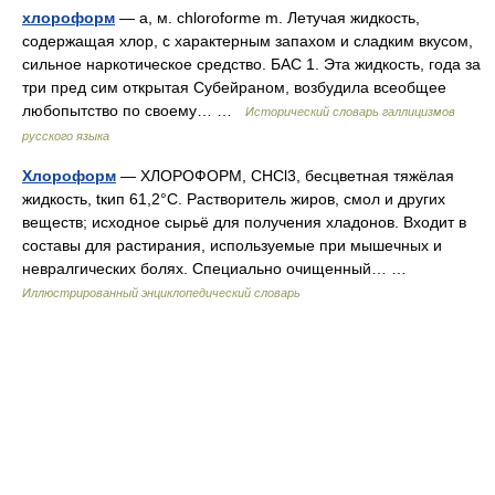
хлороформ
— а, м. chloroforme m. Летучая жидкость,
содержащая хлор, с характерным запахом и сладким вкусом,
сильное наркотическое средство. БАС 1. Эта жидкость, года за
три пред сим открытая Субейраном, возбудила всеобщее
любопытство по своему… …
Исторический словарь галлицизмов
русского языка
Хлороформ
— ХЛОРОФОРМ, CHCl3, бесцветная тяжёлая
жидкость, tкип 61,2°C. Растворитель жиров, смол и других
веществ; исходное сырьё для получения хладонов. Входит в
составы для растирания, используемые при мышечных и
невралгических болях. Специально очищенный… …
Иллюстрированный энциклопедический словарь