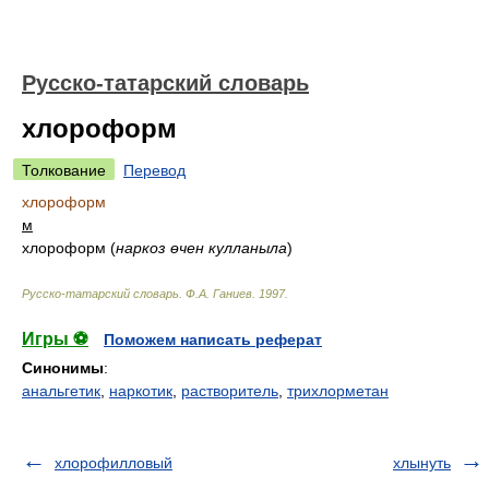
Русско-татарский словарь
хлороформ
Толкование
Перевод
хлороформ
м
хлороформ
(
наркоз өчен кулланыла
)
Русско-татарский словарь
.
Ф.А. Ганиев
.
1997
.
Игры ⚽
Поможем написать реферат
Синонимы
:
анальгетик
,
наркотик
,
растворитель
,
трихлорметан
хлорофилловый
хлынуть